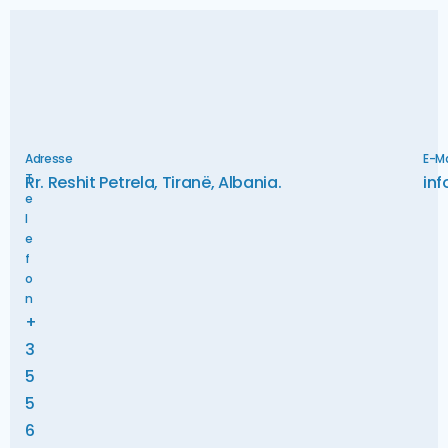
Adresse
E-Ma
T
Rr. Reshit Petrela, Tiranë, Albania.
inf
e
l
e
f
o
n
+
3
5
5
6