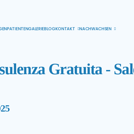
GEN
PATIENTEN
GALERIE
BLOG
KONTAKT
NACHWACHSEN
ulenza Gratuita - Sa
025