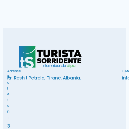
Adresse
E-Ma
T
Rr. Reshit Petrela, Tiranë, Albania.
inf
e
l
e
f
o
n
+
3