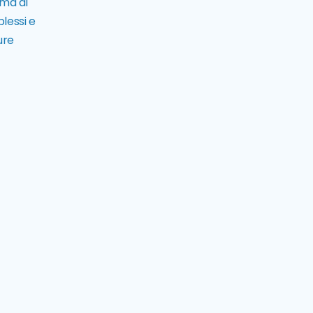
mma di
plessi e
ure