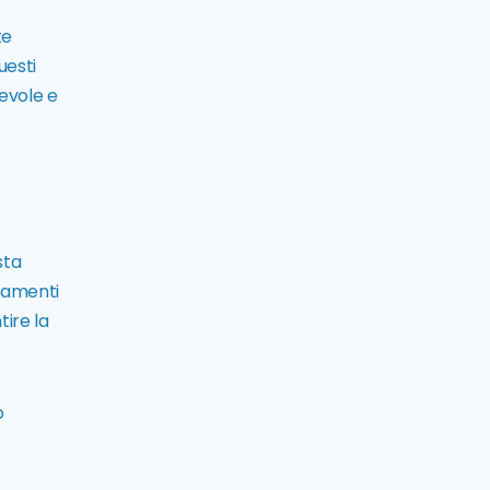
te
uesti
cevole e
sta
ttamenti
tire la
o