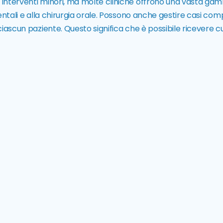
r interventi minori, ma molte cliniche offrono una vasta ga
dentali e alla chirurgia orale. Possono anche gestire casi com
 ciascun paziente. Questo significa che è possibile ricevere c