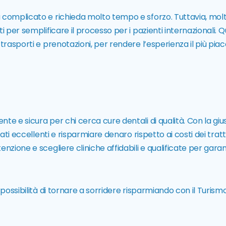
a complicato e richieda molto tempo e sforzo. Tuttavia, mol
i per semplificare il processo per i pazienti internazionali. Q
trasporti e prenotazioni, per rendere l’esperienza il più pia
te e sicura per chi cerca cure dentali di qualità. Con la giu
ltati eccellenti e risparmiare denaro rispetto ai costi dei tra
nzione e scegliere cliniche affidabili e qualificate per garan
possibilità di tornare a sorridere risparmiando con il Turism