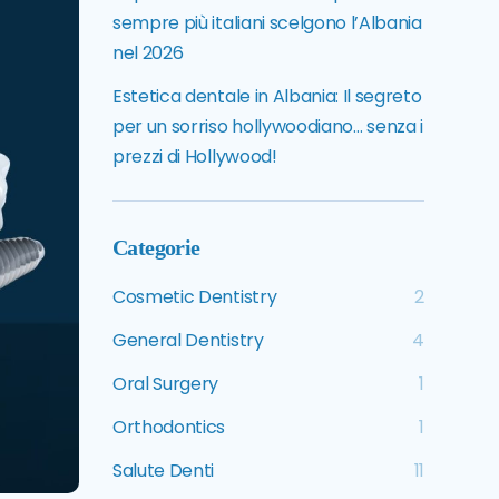
sempre più italiani scelgono l’Albania
nel 2026
Estetica dentale in Albania: Il segreto
per un sorriso hollywoodiano… senza i
prezzi di Hollywood!
Categorie
Cosmetic Dentistry
2
General Dentistry
4
Oral Surgery
1
Orthodontics
1
Salute Denti
11