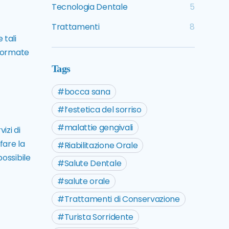
Tecnologia Dentale
5
Trattamenti
8
 tali
nformate
Tags
bocca sana
l’estetica del sorriso
malattie gengivali
izi di
fare la
Riabilitazione Orale
ossibile
Salute Dentale
salute orale
Trattamenti di Conservazione
Turista Sorridente