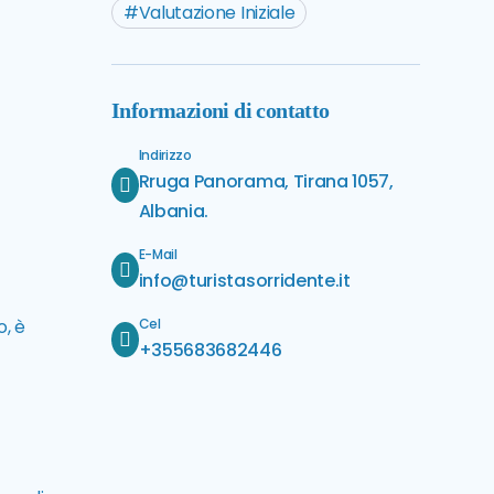
Valutazione Iniziale
Informazioni di contatto
Indirizzo
Rruga Panorama, Tirana 1057,
Albania.
E-Mail
info@turistasorridente.it
Cel
o, è
+355683682446