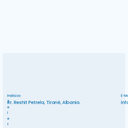
Indirizzo
E-Ma
T
Rr. Reshit Petrela, Tiranë, Albania.
inf
e
l
e
f