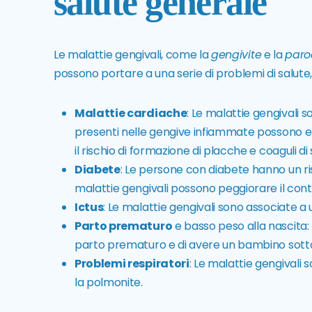
salute generale
Le malattie gengivali, come la
gengivite
e la
paro
possono portare a una serie di problemi di salute, 
Malattie cardiache
: Le malattie gengivali s
presenti nelle gengive infiammate possono en
il rischio di formazione di placche e coaguli di
Diabete
: Le persone con diabete hanno un ri
malattie gengivali possono peggiorare il contr
Ictus
: Le malattie gengivali sono associate a 
Parto prematuro
e basso peso alla nascita: 
parto prematuro e di avere un bambino sott
Problemi respiratori
: Le malattie gengivali
la polmonite.