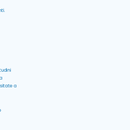
ti.
udini
la
sitate a
o