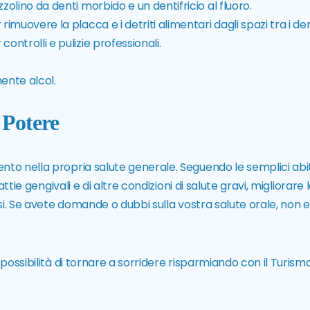
zolino da denti morbido e un dentifricio al fluoro.
imuovere la placca e i detriti alimentari dagli spazi tra i den
ontrolli e pulizie professionali.
ente alcol.
 Potere
nto nella propria salute generale. Seguendo le semplici abit
attie gengivali e di altre condizioni di salute gravi, migliorare 
ssi. Se avete domande o dubbi sulla vostra salute orale, non e
 possibilità di tornare a sorridere risparmiando con il Turism