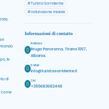
Turista Sorridente
Valutazione Iniziale
tate,
Informazioni di contatto
eri
Indirizzo
entando
Rruga Panorama, Tirana 1057,
Albania.
po, le
E-Mail
info@turistasorridente.it
io di
Cel
+355683682446
i, come