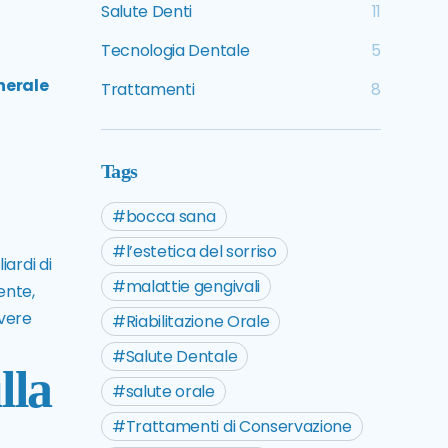
Salute Denti
11
Tecnologia Dentale
5
enerale
Trattamenti
8
Tags
bocca sana
l’estetica del sorriso
iardi di
malattie gengivali
ente,
avere
Riabilitazione Orale
Salute Dentale
lla
salute orale
Trattamenti di Conservazione