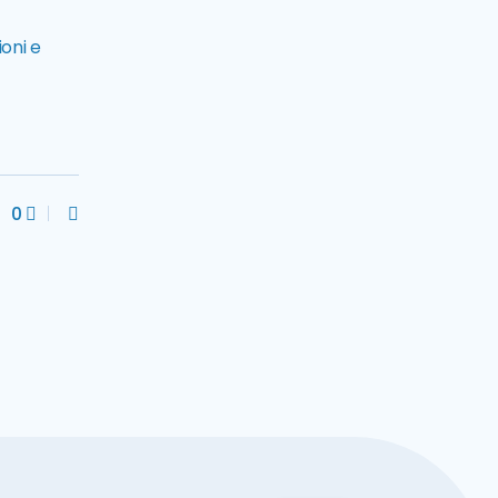
oni e
0