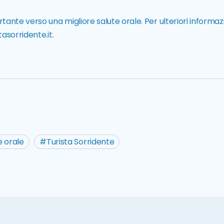
nte verso una migliore salute orale. Per ulteriori informazi
tasorridente.it
.
e orale
Turista Sorridente