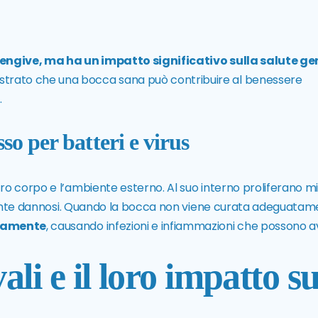
 gengive, ma ha un impatto significativo sulla salute g
strato che una bocca sana può contribuire al benessere
.
o per batteri e virus
tro corpo e l’ambiente esterno. Al suo interno proliferano mil
almente dannosi. Quando la bocca non viene curata adeguatam
atamente
, causando infezioni e infiammazioni che possono 
li e il loro impatto su