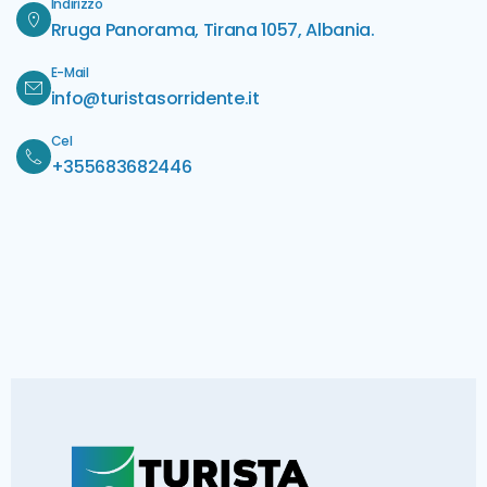
Indirizzo
Rruga Panorama, Tirana 1057, Albania.
E-Mail
info@turistasorridente.it
Cel
+355683682446